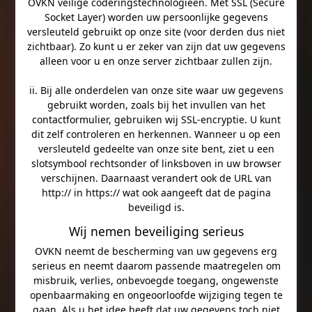
OVKN veilige coderingstechnologieën. Met SSL (Secure
Socket Layer) worden uw persoonlijke gegevens
versleuteld gebruikt op onze site (voor derden dus niet
zichtbaar). Zo kunt u er zeker van zijn dat uw gegevens
alleen voor u en onze server zichtbaar zullen zijn.
ii. Bij alle onderdelen van onze site waar uw gegevens
gebruikt worden, zoals bij het invullen van het
contactformulier, gebruiken wij SSL-encryptie. U kunt
dit zelf controleren en herkennen. Wanneer u op een
versleuteld gedeelte van onze site bent, ziet u een
slotsymbool rechtsonder of linksboven in uw browser
verschijnen. Daarnaast verandert ook de URL van
http:// in https:// wat ook aangeeft dat de pagina
beveiligd is.
Wij nemen beveiliging serieus
OVKN neemt de bescherming van uw gegevens erg
serieus en neemt daarom passende maatregelen om
misbruik, verlies, onbevoegde toegang, ongewenste
openbaarmaking en ongeoorloofde wijziging tegen te
gaan. Als u het idee heeft dat uw gegevens toch niet